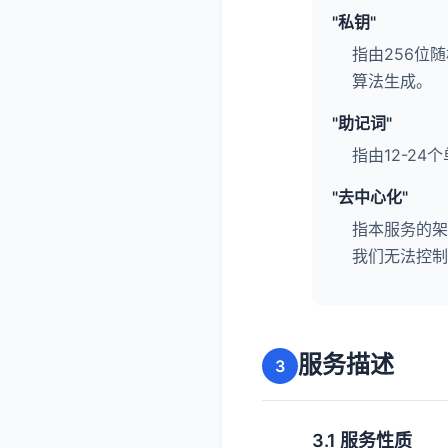
"私钥"
指由256位
算法生成。
"助记词"
指由12-24
"去中心化"
指本服务的架
我们无法控制
服务描述
3
3.1 服务性质